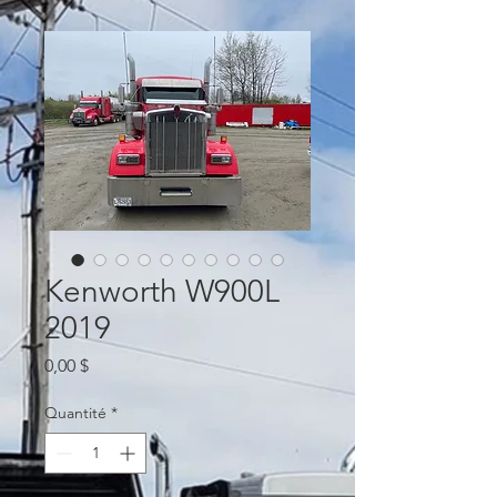
Kenworth W900L
2019
Prix
0,00 $
Quantité
*