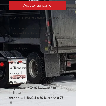
Ajouter au panier
🚨 
VENTE D'ACCOMMODATION!
 🚨
Une belle occasion à ne pas 
manquer! Ce 
Kenworth W900L
 est 
encore 
en opération
 chez le client et 
prêt à partir avec son futur 
propriétaire!
🔧 
Moteur Cummins 565 hp
 – rebâti à 
780 000 km
⚙️ 
Transmission 18918
, clutch et 
spring de conduite avec seulement 
1 
an d’usure
🛞 
Essieux 13/46
, ratio 
3.73
, 
suspension AG460 Kenworth
 (8 
ballons)
🚛 Pneus 
11R/22.5 à 80 %
, freins 
à 75 
%