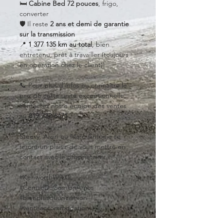
🛏️ 
Cabine Bed 72 pouces
, frigo, 
converter
🛡️ Il reste 
2 ans et demi de garantie 
sur la transmission
📍 
1 377 135 km au total
, bien 
entretenu, prêt à travailler (toujours 
en opération chez le client)!
📞 Pour plus d’infos ou connaître le 
prix de cette unité exceptionnelle, 
contactez notre équipe des ventes 
au 
819-732-6471
.
Steevy, Alain ou Marc-Antoine se 
feront un plaisir de vous mettre en 
contact avec le propriétaire.
#KenworthW900L 
#CentreDuCamionAmos 
#bienplusquuncamion 
#venteaccommodation