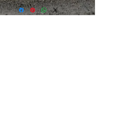
APPELEZ-NOUS!
Amos - Tel:
1-888-332-6471
Lasarre - Tel: 1-
819-333-2251
Val-d'or - Tel:
1-874-6471
NOTRE COURRIEL
info@kwamos.com
HEURES D'OUVERTURE
Lundi au vendredi: 7h
à 17 Samedi: 8h à 12h
Plus de 40 ans d'expérience!