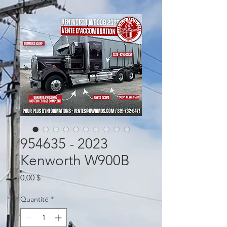
954635 - 2023
Kenworth W900B
Prix
0,00 $
Quantité
*