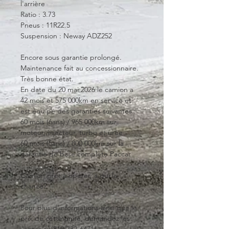
l'arrière
Ratio : 3.73
Pneus : 11R22.5
Suspension : Neway ADZ252
Encore sous garantie prolongé. 
Maintenance fait au concessionnaire. 
Très bonne état.
En date du 20 mai 2026 le camion a 
42 mois et 575 000km en service et 
est équipé des garanties suivantes : 
60 mois (6ans) / 965 000km sur 
moteur, injecteur, turbo et urée
60 mois (5ans) / 800 000km sur la 
garantie de base complete Paccar
Camion prêt à opérer, à qui la 
chance?
Pour plus d'informations ainsi que le 
prix de cette unité, demandez les 