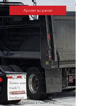
Ajouter au panier
VENTE D'ACCOMODATION!
2023 Kenworth W900B - 954635 
575 000km
250WB
Couleur ; L4784 Medium Aubergine
62 flat top
Interieur Diamond 
Moteur ; Cummins X15 500/1850 
Transmission ; 18918 18 - vitesses
Capacité 14/46 full lock
Essieu avant ; Dana E-1462W (''wide 
track'')
Essieu arrière ; Dana D46-172HP 
(renforcé)
Freins à tambour à l'avant et à 