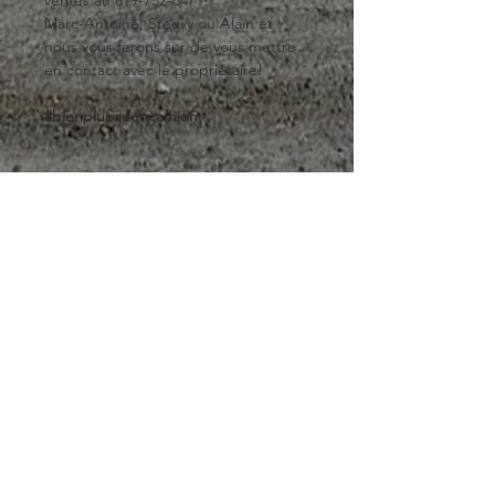
ventes au 819-732-6471!
Marc-Antoine, Steevy ou Alain et 
nous vous ferons sur de vous mettre 
en contact avec le propriétaire!
#bienplusquuncamion
APPELEZ-NOUS!
Amos - Tel:
1-888-332-6471
Lasarre - Tel: 1-
819-333-2251
Val-d'or - Tel:
1-874-6471
NOTRE COURRIEL
info@kwamos.com
HEURES D'OUVERTURE